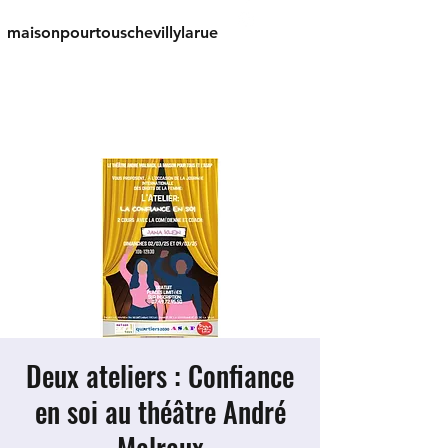
​maisonpourtouschevillylarue
01.46.75.93.22
Deux ateliers : Confiance
en soi au théâtre André
Malraux