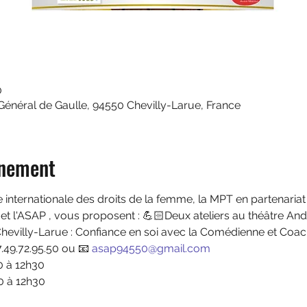
0
 Général de Gaulle, 94550 Chevilly-Larue, France
énement
e internationale des droits de la femme, la MPT en partenaria
et l'ASAP , vous proposent : 💪🏻Deux ateliers au théâtre And
hevilly-Larue : Confiance en soi avec la Comédienne et Coach
7.49.72.95.50 ou 📧 
asap94550@gmail.com
 à 12h30 
 à 12h30 