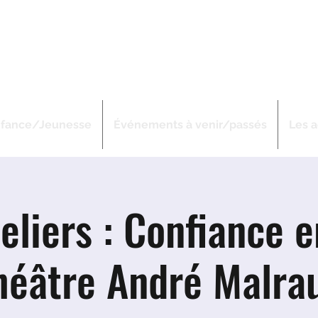
ous
IERS-SAUSSAIE
nfance/Jeunesse
Événements à venir/passés
Les a
eliers : Confiance e
héâtre André Malra