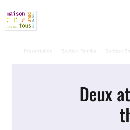
Maison Pour T
CHEVILLY-LARUE QUARTIER SORB
Présentation
Secteur Famille
Secteur E
Deux at
t