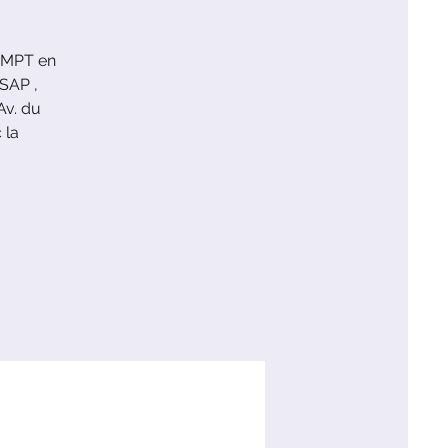
a MPT en
ASAP ,
Av. du
 la